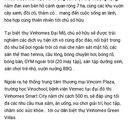
nằm đan xen bên hồ cảnh quan rộng 7 ha, cùng các khu vườn
cây xanh, đồi cỏ, thảm cỏ…. mang đến cuộc sống an lành,
hòa hợp cùng thiên nhiên tới chủ sở hữu.
Tại biệt thự Vinhomes Đại Mỗ, chủ sở hữu sẽ được trải
nghiệm các dịch vụ tiện ích vô cùng độc đáo, nổi bật trong
đó như bể bơi ngoài trời có mái che nằm sát mặt hồ, các
sân thể thao tennis, cầu lông, bóng chuyền hơi, bóng rổ,
bóng bàn, GYM ngoài trời (20 máy tập), sân tập dưỡng sinh,
sân chơi trẻ nhỏ, vườn nướng BBQ…
Ngoài ra, hệ thống trung tâm thương mại Vincom Plaza,
trường học Vinschool, bệnh viện Vinmec tại đại đô thị
Vinhomes Smart City nằm chỉ cách 500 m, sẽ đáp ứng tối
đa các nhu cầu mua sắm, ăn uống, vui chơi giải trí, học tập,
chăm sóc sức khỏe… tới cư dân biệt thự Vinhomes Green
Villas.