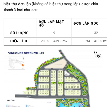
biệt thự đơn lập (Không có biệt thự song lập), được chia
thành 3 loại như sau:
ĐƠN LẬP MẶT
ĐƠN LẬP GÓC
HỒ
SỐ LƯỢNG
9
32
DIỆN TÍCH
283.5 – 439.9 m2
194 – 418.5 m