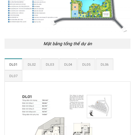
Mặt bằng tổng thể dự án
DL01
DL02
DL03
DL04
DL05
DL06
DL07