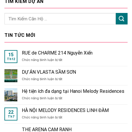
TÌM KIẾM DỰ ÁN
TIN TỨC MỚI
RUE de CHARME 214 Nguyễn Xiển
15
Th12
ở
Chức năng bình luận bị tắt
RUE
de
DỰ ÁN VLASTA SẦM SƠN
CHARME
ở
Chức năng bình luận bị tắt
214
DỰ
Nguyễn
ÁN
Xiển
Hệ tiện ích đa dạng tại Hanoi Melody Residences
VLASTA
ở
Chức năng bình luận bị tắt
SẦM
Hệ
SƠN
tiện
HÀ NỘI MELODY RESIDENCES LINH ĐÀM
22
ích
Th7
ở
Chức năng bình luận bị tắt
đa
HÀ
dạng
NỘI
tại
THE ARENA CAM RANH