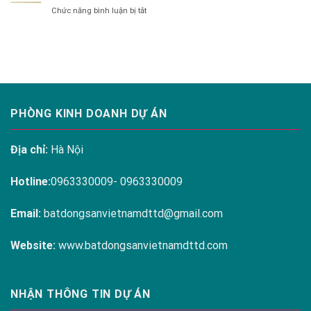
MELODY
Hanoi
ở
Chức năng bình luận bị tắt
RESIDENCES
Melody
THE
LINH
Residences
ARENA
ĐÀM
CAM
RANH
PHÒNG KINH DOANH DỰ ÁN
Địa chỉ:
Hà Nội
Hotline:
0963330009- 0963330009
Email:
batdongsanvietnamdttd@gmail.com
Website:
www.batdongsanvietnamdttd.com
NHẬN THÔNG TIN DỰ ÁN