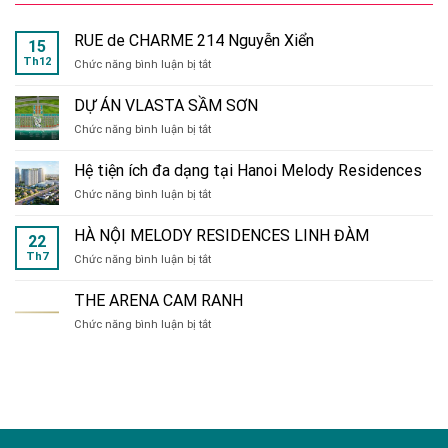
RUE de CHARME 214 Nguyễn Xiển
15
Th12
ở
Chức năng bình luận bị tắt
RUE
de
DỰ ÁN VLASTA SẦM SƠN
CHARME
ở
Chức năng bình luận bị tắt
214
DỰ
Nguyễn
ÁN
Xiển
Hệ tiện ích đa dạng tại Hanoi Melody Residences
VLASTA
ở
Chức năng bình luận bị tắt
SẦM
Hệ
SƠN
tiện
HÀ NỘI MELODY RESIDENCES LINH ĐÀM
22
ích
Th7
ở
Chức năng bình luận bị tắt
đa
HÀ
dạng
NỘI
tại
THE ARENA CAM RANH
MELODY
Hanoi
ở
Chức năng bình luận bị tắt
RESIDENCES
Melody
THE
LINH
Residences
ARENA
ĐÀM
CAM
RANH