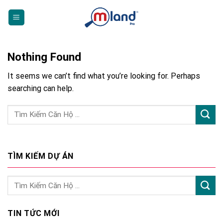
Skip
to
content
Nothing Found
It seems we can’t find what you’re looking for. Perhaps
searching can help.
TÌM KIẾM DỰ ÁN
TIN TỨC MỚI