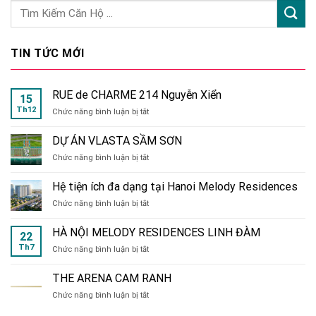
TIN TỨC MỚI
RUE de CHARME 214 Nguyễn Xiển
15
Th12
ở
Chức năng bình luận bị tắt
RUE
de
DỰ ÁN VLASTA SẦM SƠN
CHARME
ở
Chức năng bình luận bị tắt
214
DỰ
Nguyễn
ÁN
Xiển
Hệ tiện ích đa dạng tại Hanoi Melody Residences
VLASTA
ở
Chức năng bình luận bị tắt
SẦM
Hệ
SƠN
tiện
HÀ NỘI MELODY RESIDENCES LINH ĐÀM
22
ích
Th7
ở
Chức năng bình luận bị tắt
đa
HÀ
dạng
NỘI
tại
THE ARENA CAM RANH
MELODY
Hanoi
ở
Chức năng bình luận bị tắt
RESIDENCES
Melody
THE
LINH
Residences