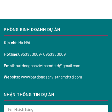
ARENA
ĐÀM
CAM
RANH
PHÒNG KINH DOANH DỰ ÁN
Địa chỉ:
Hà Nội
Hotline:
0963330009- 0963330009
Email:
batdongsanvietnamdttd@gmail.com
Website:
www.batdongsanvietnamdttd.com
NHẬN THÔNG TIN DỰ ÁN