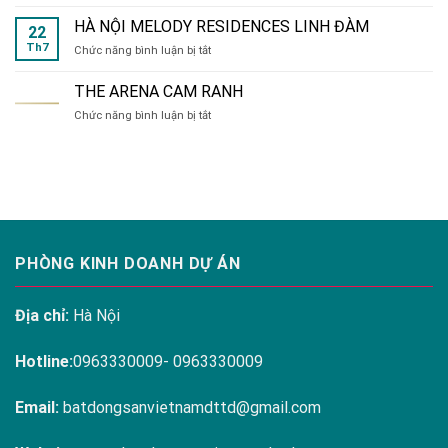
Hệ
SƠN
tiện
HÀ NỘI MELODY RESIDENCES LINH ĐÀM
22
ích
Th7
ở
Chức năng bình luận bị tắt
đa
HÀ
dạng
NỘI
tại
THE ARENA CAM RANH
MELODY
Hanoi
ở
Chức năng bình luận bị tắt
RESIDENCES
Melody
THE
LINH
Residences
ARENA
ĐÀM
CAM
RANH
PHÒNG KINH DOANH DỰ ÁN
Địa chỉ:
Hà Nội
Hotline:
0963330009- 0963330009
Email:
batdongsanvietnamdttd@gmail.com