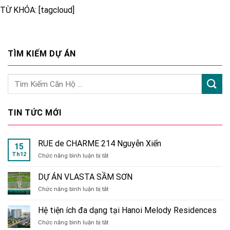
TỪ KHÓA: [tagcloud]
TÌM KIẾM DỰ ÁN
TIN TỨC MỚI
RUE de CHARME 214 Nguyễn Xiển
15
Th12
ở
Chức năng bình luận bị tắt
RUE
de
DỰ ÁN VLASTA SẦM SƠN
CHARME
ở
Chức năng bình luận bị tắt
214
DỰ
Nguyễn
ÁN
Xiển
Hệ tiện ích đa dạng tại Hanoi Melody Residences
VLASTA
ở
Chức năng bình luận bị tắt
SẦM