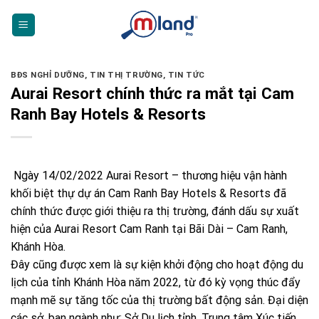
Skip
to
content
BĐS NGHỈ DƯỠNG
,
TIN THỊ TRƯỜNG
,
TIN TỨC
Aurai Resort chính thức ra mắt tại Cam
Ranh Bay Hotels & Resorts
Ngày 14/02/2022 Aurai Resort – thương hiệu vận hành
khối biệt thự dự án Cam Ranh Bay Hotels & Resorts đã
chính thức được giới thiệu ra thị trường, đánh dấu sự xuất
hiện của Aurai Resort Cam Ranh tại Bãi Dài – Cam Ranh,
Khánh Hòa.
Đây cũng được xem là sự kiện khởi động cho hoạt động du
lịch của tỉnh Khánh Hòa năm 2022, từ đó kỳ vọng thúc đẩy
mạnh mẽ sự tăng tốc của thị trường bất động sản. Đại diện
các sở, ban ngành như: Sở Du lịch tỉnh, Trung tâm Xúc tiến