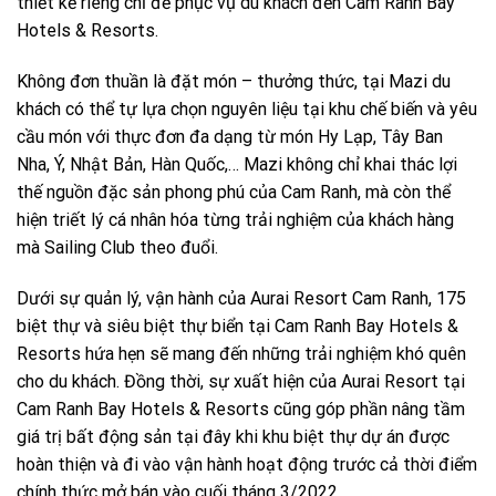
thiết kế riêng chỉ để phục vụ du khách đến Cam Ranh Bay
Hotels & Resorts.
Không đơn thuần là đặt món – thưởng thức, tại Mazi du
khách có thể tự lựa chọn nguyên liệu tại khu chế biến và yêu
cầu món với thực đơn đa dạng từ món Hy Lạp, Tây Ban
Nha, Ý, Nhật Bản, Hàn Quốc,… Mazi không chỉ khai thác lợi
thế nguồn đặc sản phong phú của Cam Ranh, mà còn thể
hiện triết lý cá nhân hóa từng trải nghiệm của khách hàng
mà Sailing Club theo đuổi.
Dưới sự quản lý, vận hành của Aurai Resort Cam Ranh, 175
biệt thự và siêu biệt thự biển tại Cam Ranh Bay Hotels &
Resorts hứa hẹn sẽ mang đến những trải nghiệm khó quên
cho du khách. Đồng thời, sự xuất hiện của Aurai Resort tại
Cam Ranh Bay Hotels & Resorts cũng góp phần nâng tầm
giá trị bất động sản tại đây khi khu biệt thự dự án được
hoàn thiện và đi vào vận hành hoạt động trước cả thời điểm
chính thức mở bán vào cuối tháng 3/2022.