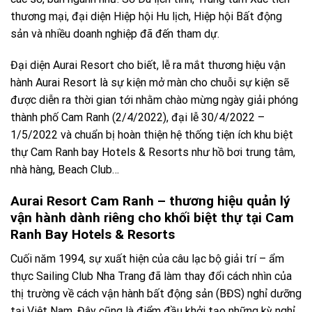
thương mại, đại diện Hiệp hội Hu lịch, Hiệp hội Bất động
sản và nhiều doanh nghiệp đã đến tham dự.
Đại diện Aurai Resort cho biết, lễ ra mắt thương hiệu vận
hành Aurai Resort là sự kiện mở màn cho chuỗi sự kiện sẽ
được diễn ra thời gian tới nhằm chào mừng ngày giải phóng
thành phố Cam Ranh (2/4/2022), đại lễ 30/4/2022 –
1/5/2022 và chuẩn bị hoàn thiện hệ thống tiện ích khu biệt
thự Cam Ranh bay Hotels & Resorts như hồ bơi trung tâm,
nhà hàng, Beach Club…
Aurai Resort Cam Ranh – thương hiệu quản lý
vận hành dành riêng cho khối biệt thự tại Cam
Ranh Bay Hotels & Resorts
Cuối năm 1994, sự xuất hiện của câu lạc bộ giải trí – ẩm
thực Sailing Club Nha Trang đã làm thay đổi cách nhìn của
thị trường về cách vận hành bất động sản (BĐS) nghỉ dưỡng
tại Việt Nam. Đây cũng là điểm đầu khởi tạo những kỳ nghỉ