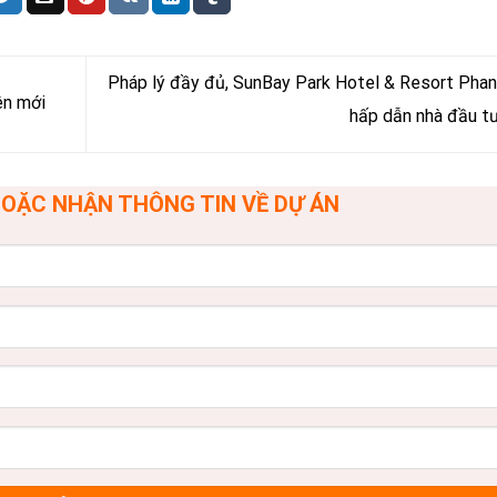
Pháp lý đầy đủ, SunBay Park Hotel & Resort Pha
ên mới
hấp dẫn nhà đầu t
OẶC NHẬN THÔNG TIN VỀ DỰ ÁN