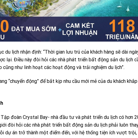
du lịch nhận định: “Thời gian lưu trú của khách hàng sẽ dài ngà
c lại. Điều này đòi hỏi các nhà phát triển bất động sản du lịch c
ợp cũng như linh hoạt các hoạt động và trải nghiệm du lịch”.
đang “chuyển động” để bắt kịp nhu cầu mới mẻ của du khách khắp
ch
p đoàn Crystal Bay- nhà đầu tư và phát triển du lịch có hơn 2
iới đòi hỏi các nhà phát triển bất động sản du lịch phải luôn tha
ỗi dự án trở thành một điểm đến, với hệ thống tiện ích vượt trội,