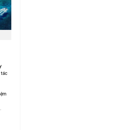
y
 tác
hiệm
…