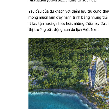
Mistladen (Jakarta)… chứng tỏ sức hút.
Yêu cầu của du khách với điểm lưu trú cũng tha
mong muốn làm đầy hành trình bằng những trải 
ít lại, tận hưởng nhiều hơn, những điều này đặt 
thị trường bất động sản du lịch Việt Nam