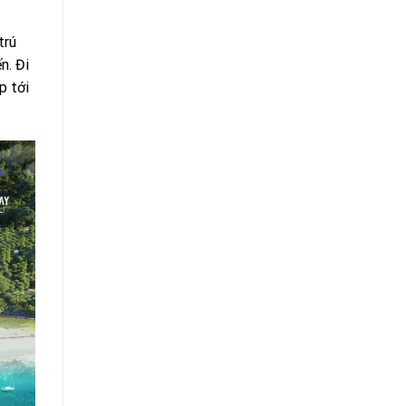
trú
n. Đi
p tới