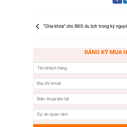
“Chìa khóa” cho BĐS du lịch trong kỷ nguy
ĐĂNG KÝ MUA H