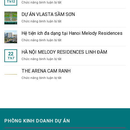
Th12
ở
Chức năng bình luận bị tắt
RUE
de
DỰ ÁN VLASTA SẦM SƠN
CHARME
ở
Chức năng bình luận bị tắt
214
DỰ
Nguyễn
ÁN
Xiển
Hệ tiện ích đa dạng tại Hanoi Melody Residences
VLASTA
ở
Chức năng bình luận bị tắt
SẦM
Hệ
SƠN
tiện
HÀ NỘI MELODY RESIDENCES LINH ĐÀM
22
ích
Th7
ở
Chức năng bình luận bị tắt
đa
HÀ
dạng
NỘI
tại
THE ARENA CAM RANH
MELODY
Hanoi
ở
Chức năng bình luận bị tắt
RESIDENCES
Melody
THE
LINH
Residences
ARENA
ĐÀM
CAM
RANH
PHÒNG KINH DOANH DỰ ÁN