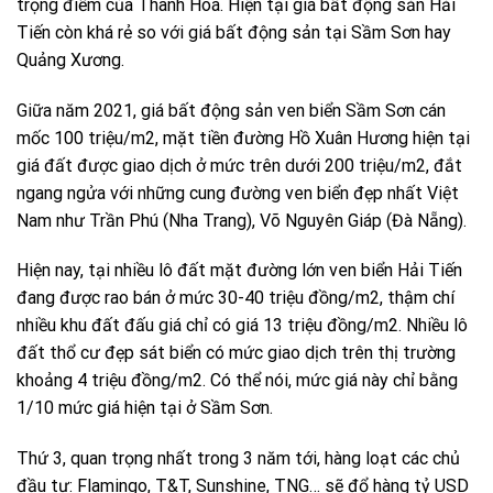
trọng điểm của Thanh Hoá. Hiện tại giá bất động sản Hải
Tiến còn khá rẻ so với giá bất động sản tại Sầm Sơn hay
Quảng Xương.
Giữa năm 2021, giá bất động sản ven biển Sầm Sơn cán
mốc 100 triệu/m2, mặt tiền đường Hồ Xuân Hương hiện tại
giá đất được giao dịch ở mức trên dưới 200 triệu/m2, đắt
ngang ngửa với những cung đường ven biển đẹp nhất Việt
Nam như Trần Phú (Nha Trang), Võ Nguyên Giáp (Đà Nẵng).
Hiện nay, tại nhiều lô đất mặt đường lớn ven biển Hải Tiến
đang được rao bán ở mức 30-40 triệu đồng/m2, thậm chí
nhiều khu đất đấu giá chỉ có giá 13 triệu đồng/m2. Nhiều lô
đất thổ cư đẹp sát biển có mức giao dịch trên thị trường
khoảng 4 triệu đồng/m2. Có thể nói, mức giá này chỉ bằng
1/10 mức giá hiện tại ở Sầm Sơn.
Thứ 3, quan trọng nhất trong 3 năm tới, hàng loạt các chủ
đầu tư: Flamingo, T&T, Sunshine, TNG… sẽ đổ hàng tỷ USD