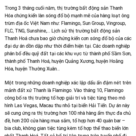
Trong 3 tháng cuối năm, thị trường bất động sản Thanh
Hóa chứng kiến làn sóng đổ bộ mạnh mẽ của hàng loạt ông
trùm địa ốc Việt Nam như: Flamingo, Sun Group, Vingroup,
FLC, TNG, Sunshine,… Lịch sử thị trường bất động sản
Thanh Hoá chưa bao giờ chứng kiến cơn sóng đổ bộ của các
đại dự án dồn dập như thời điểm hiện tại. Các doanh nghiệp
phân bổ đều quỹ đất tại các khu vực từ thành phố Sầm Sơn,
thành phố Thanh Hoá, huyện Quảng Xương, huyện Hoằng
Hóa, huyện Thường Xuân…
Một trong những doanh nghiệp xác lập dấu ấn đậm nét trên
mảnh đất xứ Thanh là Flamingo. Vào tháng 10, Flamingo
công bố ra thị trường tổ hợp giải trí và tiệc tùng theo mô
hình Las Vegas, Macau thu nhỏ tại biển Hải Tiến. Dự án này
sẽ cung ứng ra thị trường hơn 100 nhà hàng ẩm thực đa chủ
đề, hơn 200 cửa hàng mua sắm, tổ hợp hơn 40 quán bar –
bia club, không gian tiệc tùng kèm tổ hợp thể thao biển lớn
nhất Thanh Hoá. Tất cả bố trí tập trung trên tuyến phố đi